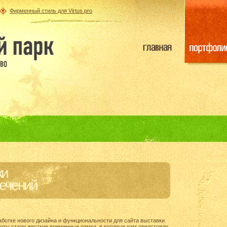
Фирменный стиль для Virtus.pro
ки
лечений
аботке нового дизайна и функциональности для сайта выставки.
оты стали жесткие временные рамки, в которые нам предстояло