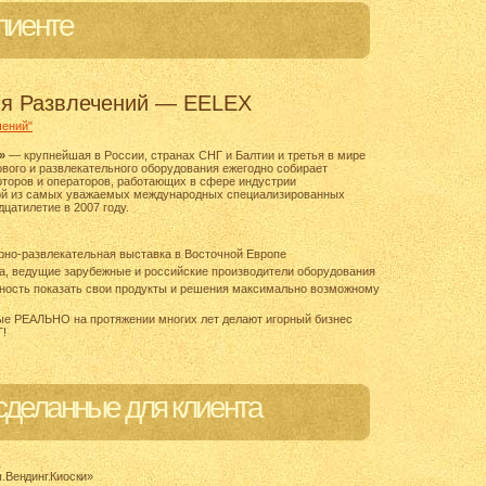
лиенте
ия Развлечений — EELEX
чений"
»
— крупнейшая в России, странах СНГ и Балтии и третья в мире
вого и развлекательного оборудования ежегодно собирает
юторов и операторов, работающих в сфере индустрии
ной из самых уважаемых международных специализированных
цатилетие в 2007 году.
рно-развлекательная
выставка в Восточной Европе
а, ведущие зарубежные и российские производители оборудования
ность показать свои продукты и решения максимально возможному
рые РЕАЛЬНО на протяжении многих лет делают игорный бизнес
Г!
 сделанные для клиента
.Вендинг.Киоски»