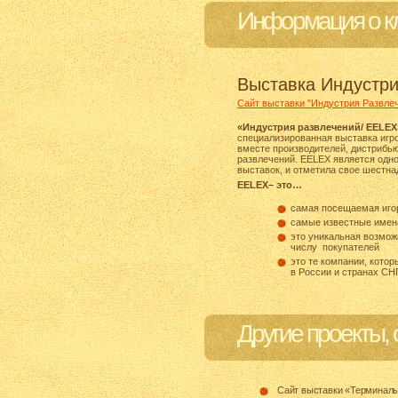
Информация о к
Выставка Индустр
Сайт выставки "Индустрия Развле
«Индустрия развлечений/ EELEX
специализированная выставка игро
вместе производителей, дистрибь
развлечений. EELEX является од
выставок, и отметила свое шестнад
EELEX– это…
самая посещаемая
иго
самые известные имен
это уникальная возмож
числу покупателей
это те компании, кото
в России и странах СН
Другие проекты,
Сайт выставки «Терминалы