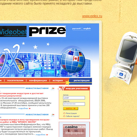
оздании нового сайта было принято незадолго до выставки.
www.eelex.ru