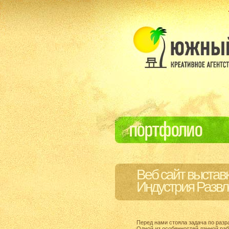
Веб сайт выстав
Индустрия Разв
Перед нами стояла задача по разр
Одной из особенностей данной раб