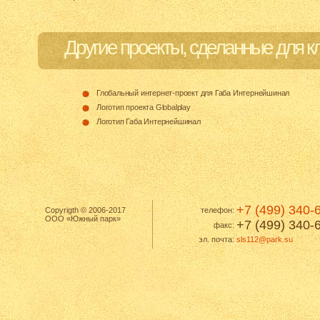
Другие проекты, сделанные для к
Глобальный
интернет-проект
для Габа Интернейшинал
Логотип проекта Globalplay
Логотип Габа Интернейшинал
+7 (499) 340-
Copyrigth © 2006-2017
телефон:
ООО «Южный парк»
+7 (499) 340-
факс:
эл. почта:
sls112@park.su