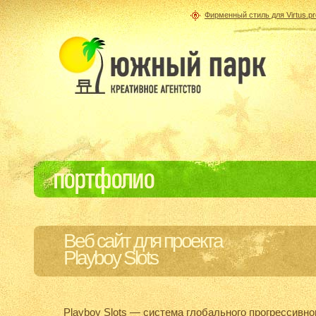
Фирменный стиль для Virtus.pr
Веб сайт для проекта
Playboy Slots
Playboy Slots — система глобального прогрессивно