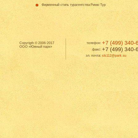
Фирменный стиль турагентства Рикко Тур
+7 (499) 340-
Copyrigth © 2006-2017
телефон:
ООО «Южный парк»
+7 (499) 340-
факс:
эл. почта:
sls112@park.su