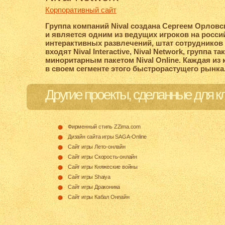
Корпоративный сайт
Группа компаний Nival создана Сергеем Орловск
и является одним из ведущих игроков на росс
интерактивных развлечений, штат сотрудников 
входят Nival Interactive, Nival Network, группа т
миноритарным пакетом Nival Online. Каждая из
в своем сегменте этого быстрорастущего рынка
Другие проекты, сделанные для к
Фирменный стиль ZZima.com
Дизайн сайта игры
SAGA-Online
Сайт игры
Лето-онлайн
Сайт игры
Скорость-онлайн
Сайт игры Княжеские войны
Сайт игры Shaiya
Сайт игры Драконика
Сайт игры Кабал Онлайн