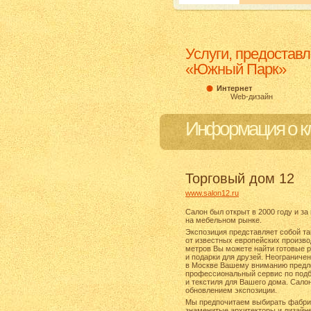
Услуги, предостав
«Южный Парк»
Интернет
Web-дизайн
Информация о к
Торговый дом 12
www.salon12.ru
Салон был открыт в 2000 году и з
на мебельном рынке.
Экспозиция представляет собой т
от известных европейских произв
метров Вы можете найти готовые р
и подарки для друзей. Неограниче
в Москве Вашему вниманию предл
профессиональный сервис по подбо
и текстиля для Вашего дома. Сало
обновлением экспозиции.
Мы предпочитаем выбирать фабрик
знаменитые архитекторы и дизайне