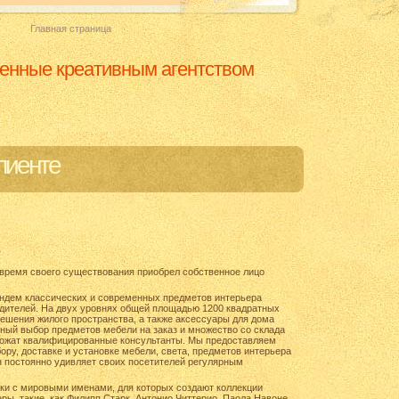
Главная страница
ленные креативным агентством
лиенте
а время своего существования приобрел собственное лицо
андем классических и современных предметов интерьера
одителей. На двух уровнях общей площадью 1200 квадратных
ешения жилого пространства, а также аксессуары для дома
нный выбор предметов мебели на заказ и множество со склада
ожат квалифицированные консультанты. Мы предоставляем
ру, доставке и установке мебели, света, предметов интерьера
н постоянно удивляет своих посетителей регулярным
и с мировыми именами, для которых создают коллекции
ры, такие, как Филипп Старк, Антонио Читтерио, Паола Навоне,